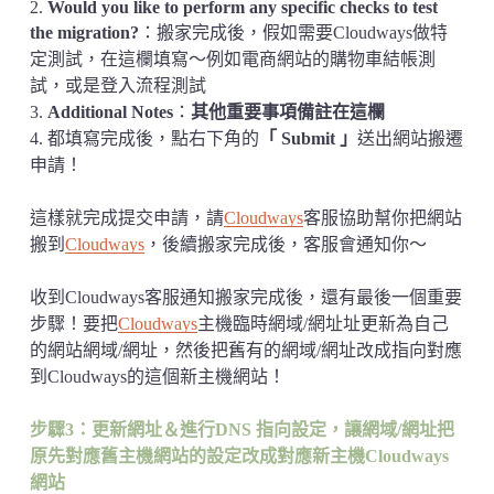
2.
Would you like to perform any specific checks to test
the migration?
：搬家完成後，假如需要Cloudways做特
定測試，在這欄填寫～例如電商網站的購物車結帳測
試，或是登入流程測試
3.
Additional Notes
：
其他重要事項備註在這欄
4. 都填寫完成後，點右下角的
「
Submit
」
送出網站搬遷
申請！
這樣就完成提交申請，請
Cloudways
客服協助幫你把網站
搬到
Cloudways
，後續搬家完成後，客服會通知你～
收到Cloudways客服通知搬家完成後，還有最後一個重要
步驟！要把
Cloudways
主機臨時網域/網址址更新為自己
的網站網域/網址，然後把舊有的網域/網址改成指向對應
到Cloudways的這個新主機網站！
步驟3：更新網址＆
進行DNS 指向設定
，讓網域/網址把
原先對應舊主機網站的設定改成對應新主機Cloudways
網站