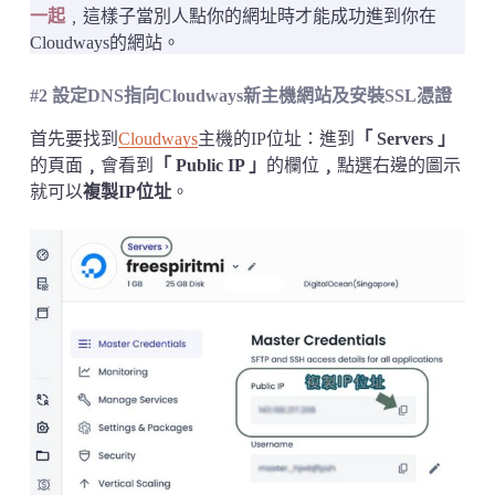
一起
﹐這樣子當別人點你的網址時才能成功進到你在
Cloudways的網站。
#2 設定DNS指向Cloudways新主機網站及安裝SSL憑證
首先要找到
Cloudways
主機的IP位址：進到
「 Servers 」
的頁面
﹐
會看到
「 Public IP 」
的欄位
﹐
點選右邊的圖示
就可以
複製IP位址
。