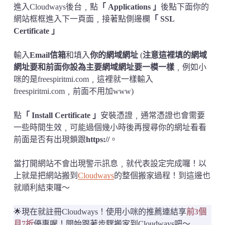
進入Cloudways後台﹐點
「 Applications 」
後點下面你的
網站框框進入下一頁面﹐接著點側邊欄
「 SSL
Certificate 」
輸入
Email信箱
和填入
你的網域網址
(
注意這裡填的網域
網址要和前面你設為主要網域網址要一模一樣
﹐例如小
咪的是freespiritmi.com﹐這裡就一樣輸入
freespiritmi.com﹐前面不用加www)
點
「 Install Certificate 」
安裝憑證﹐通常憑證也會需要
一些時間生效﹐可能過個幾小時後再搜尋你的網址看看
前面是否有出現鎖跟
https://
。
當打開網站不會出現警示訊息﹐就代表設定完成囉！以
上就是把網站搬到
Cloudways
的整個搬家過程！到這邊也
就順利結束囉～
🌟現在就註冊Cloudways！使用小咪的推薦連結享
前3個
月7折
優惠喔！開始跟著步驟搬家到Cloudways吧～