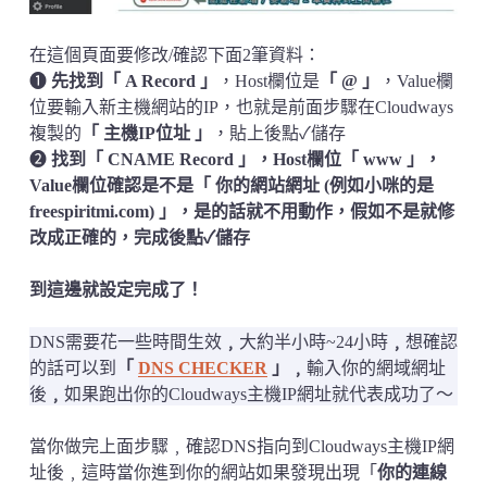
在這個頁面要修改/確認下面2筆資料：
➊
先找到「 A Record 」
，Host欄位是
「 @ 」
，Value欄
位要輸入新主機網站的IP，也就是前面步驟在Cloudways
複製的
「 主機IP位址 」
，貼上後點✓儲存
➋
找到「 CNAME Record 」
，Host欄位
「 www 」
，
Value欄位確認是不是
「 你的網站網址 (例如小咪的是
freespiritmi.com) 」
，是的話就不用動作，假如不是就修
改成正確的，完成後點✓儲存
到這邊就設定完成了！
DNS需要花一些時間生效
﹐
大約半小時~24小時
﹐
想確認
的話可以到
「
DNS CHECKER
」
﹐
輸入你的網域網址
後
﹐
如果跑出你的Cloudways主機IP網址就代表成功了～
當你做完上面步驟﹐確認DNS指向到Cloudways主機IP網
址後﹐這時當你進到你的網站如果發現出現「
你的連線