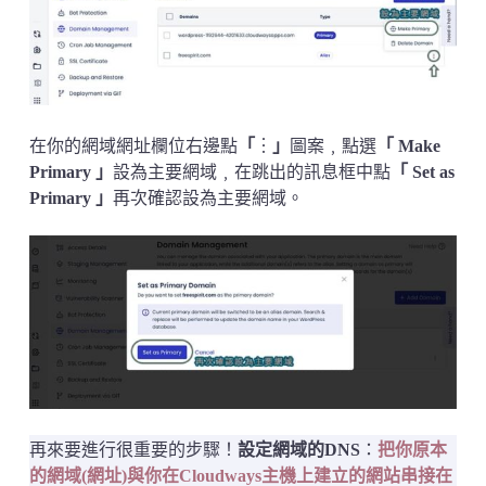
在你的網域網址欄位右邊點
「
︙
」
圖案﹐點選
「 Make
Primary 」
設為主要網域﹐在跳出的訊息框中點
「
Set as
Primary
」
再次確認設為主要網域。
再來要進行很重要的步驟！
設定網域的DNS
：
把你原本
的網域(網址)與你在Cloudways主機上建立的網站串接在