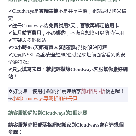
✔Cloudways是
雲端主機
不是共享主機﹐網站速度快又穩
定
✔
註冊Cloudways後
免費試用3天
﹐
喜歡再綁定信用卡
✔每月結算費用
﹐
不必綁約
﹐不滿意想換可以隨時停用
✔
可架設多個網站
✔24小時365天都有真人客服
隨時幫你解決問題
✔
免費的SSL憑證/安全連線(也就是網址前面會看到的安
全鎖符號)
✔只要填寫表單，就能輕鬆讓Cloudways客服幫你搬好網
站
！
🌟好消息！使用小咪的推薦連結享
前3個月7折
優惠喔！
⇥
小咪Cloudways專屬折扣註冊頁
請客服搬網站到Cloudways的3個步驟
請客服幫你把部落格網站搬家到Cloudways會有這幾個
步驟：