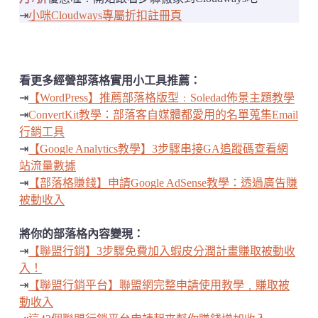
⇥
小咪Cloudways專屬折扣註冊頁
看更多經營部落格實用小工具推薦：
⇥
【WordPress】推薦部落格版型﹕Soledad佈景主題教學
⇥
ConvertKit教學：部落客自媒體都愛用的名單蒐集Email
行銷工具
⇥
【Google Analytics教學】3步驟串接GA追蹤碼查看網
站流量數據
⇥
【部落格賺錢】申請Google AdSense教學：透過廣告賺
被動收入
將你的部落格內容變現：
⇥
【聯盟行銷】3步驟免費加入蝦皮分潤計畫賺取被動收
入！
⇥
【聯盟行銷平台】聯盟網完整申請使用教學﹐賺取被
動收入