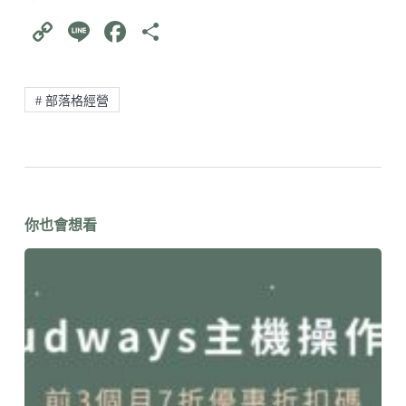
C
Li
Fa
分
op
ne
ce
享
y
bo
# 部落格經營
Li
ok
nk
你也會想看