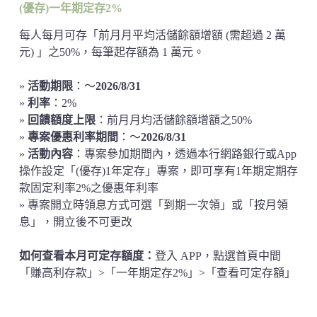
(優存)一年期定存2%
每人每月可存「前月月平均活儲餘額增額 (需超過 2 萬
元) 」之50%，每筆起存額為 1 萬元。
»
活動期限
：～
2026/8/31
»
利率
：2%
»
回饋額度上限
：前月月均活儲餘額增額之50%
»
專案優惠利率期間
：～
2026/8/31
»
活動內容
：專案參加期間內，透過本行網路銀行或App
操作設定「(優存)1年定存」專案，即可享有1年期定期存
款固定利率2%之優惠年利率
» 專案開立時領息方式可選「到期一次領」或「按月領
息」，開立後不可更改
如何查看本月可定存額度：
登入 APP，點選首頁中間
「賺高利存款」>「一年期定存2%」>「查看可定存額」