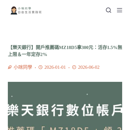
跳
至
主
要
內
容
【樂天銀行】開戶推薦碼MZ18D5拿300元：活存1.5%無
上限＆一年定存2%
小咪同學
2026-01-01
2026-06-02