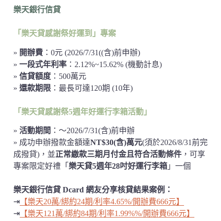
樂天銀行信貸
「樂天貸感謝祭好運到」專案
»
開辦費
：0元 (2026/7/31((含)前申辦)
»
一段式年利率
：2.12%~15.62% (機動計息)
»
信貸額度
：500萬元
»
還款期限
：最長可達120期 (10年)
「樂天貸感謝祭5週年好運行李箱活動」
»
活動期間
：～2026/7/31(含)前申辦
» 成功申辦撥款金額達
NT$30(含)萬元
(須於2026/8/31前完
成撥貸)，並
正常繳款三期月付金且符合活動條件
，可享
專案限定好禮「
樂天貸5週年28吋好運行李箱
」一個
樂天銀行信貸 Dcard 網友分享核貸結果案例：
⇥
【樂天20萬/綁約24期/利率4.65%/開辦費666元】
⇥
【樂天121萬/綁約84期/利率1.99%%/開辦費666元】