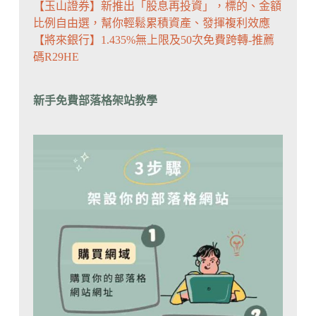
【玉山證券】新推出「股息再投資」，標的、金額
比例自由選，幫你輕鬆累積資產、發揮複利效應
【將來銀行】1.435%無上限及50次免費跨轉-推薦
碼R29HE
新手免費部落格架站教學