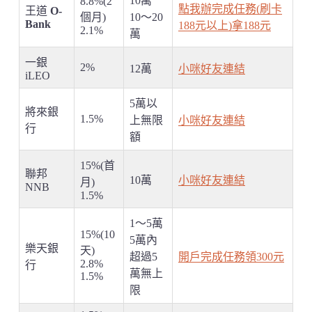
10萬
8.8%(2
點我辦完成任務(刷卡
王道
O-
個月)
10～20
Bank
188元以上)拿188元
2.1%
萬
一銀
2%
12萬
小咪好友連結
iLEO
5萬以
將來銀
1.5%
上無限
小咪好友連結
行
額
15%(首
聯邦
10萬
小咪好友連結
月)
NNB
1.5%
1～5萬
15%(10
5萬內
樂天銀
天)
超過5
開戶完成任務領300元
2.8%
行
萬無上
1.5%
限