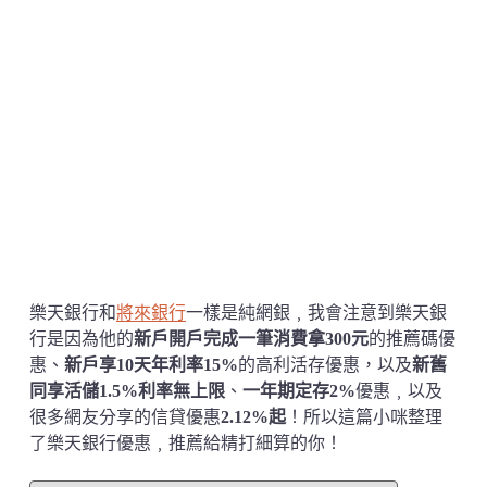
樂天銀行和
將來銀行
一樣是純網銀﹐我會注意到樂天銀
行是因為他的
新戶開戶完成一筆消費拿300元
的推薦碼優
惠、
新戶享10天年利率15%
的高利活存優惠，以及
新舊
同享活儲1.5%利率無上限
、
一年期定存2%
優惠﹐以及
很多網友分享的信貸優惠
2.12%起
！所以這篇小咪整理
了樂天銀行優惠﹐推薦給精打細算的你！