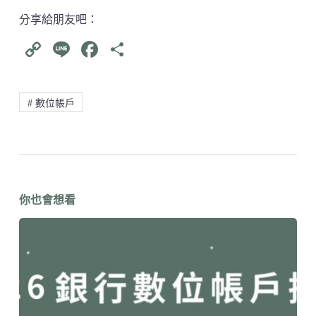
分享給朋友吧：
C
Li
Fa
分
op
ne
ce
享
y
bo
# 數位帳戶
Li
ok
nk
你也會想看