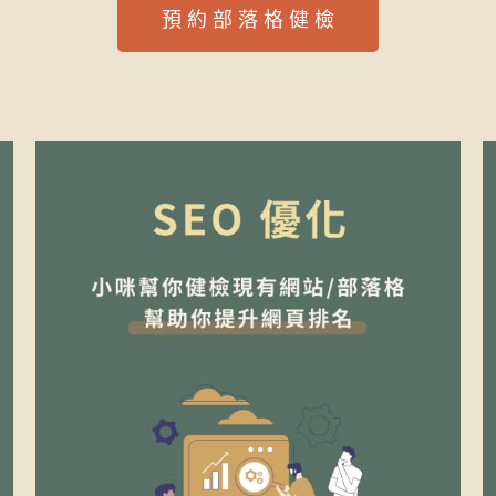
預 約 部 落 格 健 檢