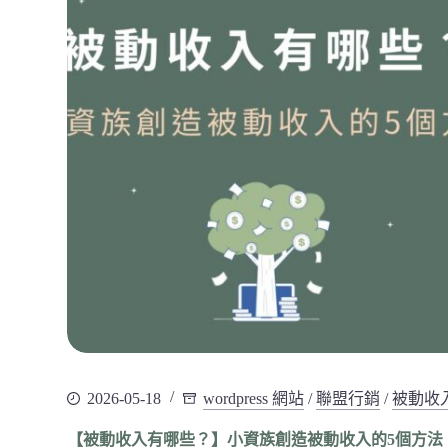
2026-05-18
wordpress 網站
/
聯盟行銷
/
被動收
【被動收入有哪些？】小資族創造被動收入的5個方法