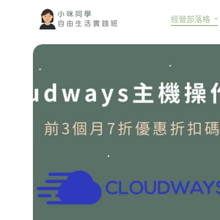
跳
經營部落格
至
主
要
內
容