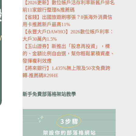
【2026更新】數位帳戶活存利率新舊戶排名
前11家銀行整理&推薦碼
【省錢】出國旅遊刷哪張？8張海外消費信
用卡推薦新戶最高11%
【永豐大戶DAWHO】2026數位帳戶利率：
大戶30萬內1.5%
【玉山證券】新推出「股息再投資」，標
的、金額比例自由選，幫你輕鬆累積資產、
發揮複利效應
【將來銀行】1.435%無上限及50次免費跨
轉-推薦碼R29HE
新手免費部落格架站教學