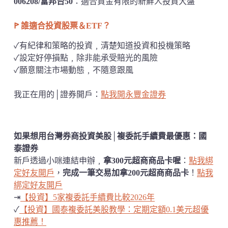
006208/富邦台50
：適合資金有限的新鮮人投資大盤
ꚰ 誰適合投資股票＆ETF？
✓有紀律和策略的投資﹐清楚知道投資和投機策略
✓設定好停損點﹐除非能承受賠光的風險
✓願意關注市場動態﹐不隨意跟風
我正在用的│證券開戶：
點我開永豐金證券
如果想用台灣券商投資美股│複委託手續費最優惠：國
泰證券
新戶透過小咪連結申辦﹐
拿300元超商商品卡喔
：
點我綁
定好友開戶
，
完成一筆交易加拿200元超商商品卡
！
點我
綁定好友開戶
⇥
【投資】5家複委託手續費比較2026年
✓
【投資】國泰複委託美股教學：定期定額0.1美元超優
惠推薦！