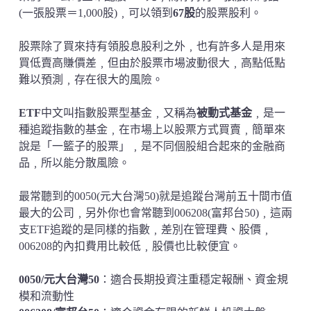
(一張股票＝1,000股)﹐可以領到
67股
的股票股利。
股票除了買來持有領股息股利之外﹐也有許多人是用來
買低賣高賺價差﹐但由於股票市場波動很大﹐高點低點
難以預測﹐存在很大的風險。
ETF
中文叫指數股票型基金﹐又稱為
被動式基金
﹐是一
種追蹤指數的基金﹐在市場上以股票方式買賣﹐簡單來
說是「一籃子的股票」﹐是不同個股組合起來的金融商
品﹐所以能分散風險。
最常聽到的0050(元大台灣50)就是追蹤台灣前五十間市值
最大的公司﹐另外你也會常聽到006208(富邦台50)﹐這兩
支ETF追蹤的是同樣的指數﹐差別在管理費、股價﹐
006208的內扣費用比較低﹐股價也比較便宜。
0050/元大台灣50
：適合長期投資注重穩定報酬、資金規
模和流動性