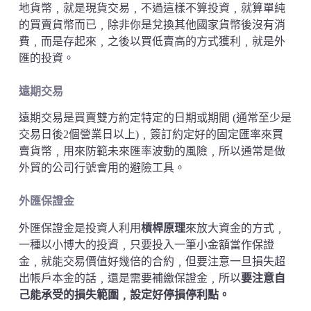
地貨幣﹐就是現貨交易﹐不過這樣不算投資﹐就算單純
的買賣貨幣而已﹐除非你是兌換其他國家貨幣後沒有消
費﹐而是存起來﹐之後以買低賣高的方式獲利﹐就是外
匯的投資。
遠期交易
遠期交易是買賣雙方約定特定的日期或期間 (通常至少是
交易日後2個營業日以上)﹐簽訂約定好的固定匯率來買
賣貨幣﹐用來防範未來匯率波動的風險﹐所以通常是做
外貿的公司行號會用的避險工具。
外匯保證金
外匯保證金是投資人利用
槓桿原理
來放大資金的方式﹐
一種以小博大的投資﹐只要投入一筆小金額當作保證
金﹐就能交易價值好幾倍的合約﹐但要注意一旦損失超
出帳戶本金的話﹐還是需要補繳保證金﹐所以
要注意自
己能承受的損失範圍﹐設定好停損停利點。