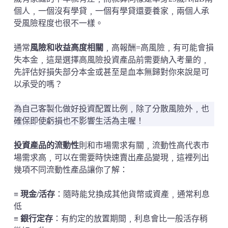
個人﹐一個沒有學貸﹐一個有學貸還要養家﹐兩個人承
受風險程度也很不一樣。
通常
風險和收益高度相關
﹐高報酬=高風險﹐有可能會損
失本金﹐這是選擇高風險投資產品前需要納入考量的﹐
先評估好損失部分本金或甚至是血本無歸對你來說是可
以承受的嗎？
為自己客製化做好投資配置比例﹐除了分散風險外﹐也
確保即使虧損也不影響生活為主喔！
投資產品的流動性
則和市場需求有關﹐流動性高代表市
場需求高﹐可以在需要時快速賣出產品變現﹐這裡列出
幾項不同流動性產品讓你了解：
≡
現金/活存
：隨時能兌換成其他貨幣或資產﹐通常利息
低
≡
銀行定存
：有約定的放置期間﹐利息會比一般活存稍