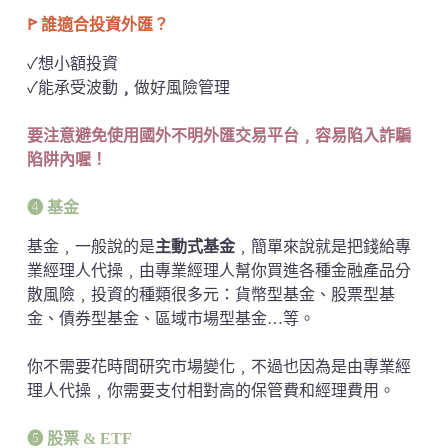
ꚰ 誰適合投資外匯？
✓想小額投資
✓能承受波動
﹐
做好風險管理
要注意避免使用國外不明外匯交易平台﹐容易陷入詐騙
陷阱內喔！
➍ 基金
基金﹐一般說的是
主動式基金
﹐簡單來說就是把錢給專
業經理人代操﹐由專業經理人幫你買進各種金融產品分
散風險﹐投資的種類很多元：貨幣型基金、股票型基
金、債券型基金、區域市場型基金…等。
你不需要花時間研究市場變化﹐不過也因為是由專業經
理人代操﹐你需要支付相對高的保管費和經理費用。
➎ 股票 & ETF