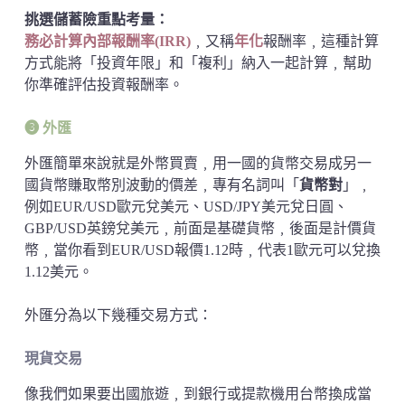
挑選儲蓄險重點考量：
務必計算內部報酬率(IRR)
﹐又稱
年化
報酬率﹐這種計算
方式能將「投資年限」和「複利」納入一起計算﹐幫助
你準確評估投資報酬率。
➌ 外匯
外匯簡單來說就是外幣買賣﹐用一國的貨幣交易成另一
國貨幣賺取幣別波動的價差﹐專有名詞叫「
貨幣對
」﹐
例如EUR/USD歐元兌美元、USD/JPY美元兌日圓、
GBP/USD英鎊兌美元﹐前面是基礎貨幣﹐後面是計價貨
幣﹐當你看到EUR/USD報價1.12時﹐代表1歐元可以兌換
1.12美元。
外匯分為以下幾種交易方式：
現貨交易
像我們如果要出國旅遊﹐到銀行或提款機用台幣換成當