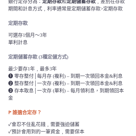
銀行定存分為：
定期存款
和
定期儲蓄存款
﹐差別在存款
期間和計息方式﹐利率通常是定期儲蓄存款>定期存款
定期存款
可選存1個月～3年
單利計息
定期儲蓄存款
(3種定儲方式)
最少要存1年﹐最多3年
➊ 零存整付│每月存 (複利) – 到期一次領回本金&利息
➋ 整存整付│一次存 (複利) – 到期一次領回本金&利息
➌ 存本取息│一次存 (單利) – 每月領利息，到期領回本
金
ꚰ 誰適合定存？
✓會忍不住亂花錢﹐需要強迫儲蓄
✓預計會用到的一筆資金﹐需要保本