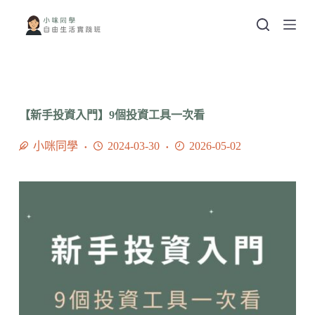
跳
至
主
要
內
容
【新手投資入門】9個投資工具一次看
小咪同學
2024-03-30
2026-05-02