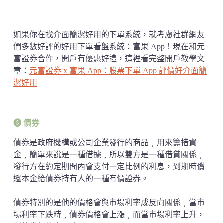
如果你在找介面簡潔好用的下單系統，就考慮社群網友
們多數好評的好用下單看盤系統：富果 App！現在和元
富證券合作，開戶有優惠好禮，這裡看完整開戶教學文
章：
元富證券 x 富果 App：股票下單 App 評價好介面簡
潔好用
➏ 債券
債券是政府機構或公司企業發行的商品﹐用來籌措資
金﹐簡單來說是一種借據﹐所以雙方是一種借貸關係﹐
發行方在約定期間內會支付一定比例的利息，到期時償
還本金給債券持有人的一種有價證券。
債券特別的是他的價格會與市場利率成反向關係﹐當市
場利率下跌時﹐債券價格會上漲﹐而當市場利率上升，