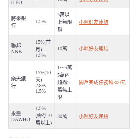
iLEO
5萬以
將來銀
1.5%
上無限
小咪好友連結
行
額
15%(首
聯邦
10萬
小咪好友連結
月)
NNB
1.5%
1～5萬
15%(10
5萬內
樂天銀
天)
超過5
開戶完成任務領300元
2.8%
行
萬無上
1.5%
限
1.5%
永豐
(需存10
30萬
小咪好友連結
DAWHO
萬以上)