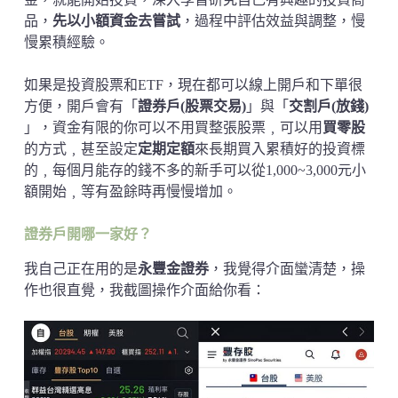
品，
先以小額資金去嘗試
，過程中評估效益與調整，慢
慢累積經驗。
如果是投資股票和ETF，現在都可以線上開戶和下單很
方便，開戶會有「
證券戶(股票交易)
」與「
交割戶(放錢)
」，資金有限的你可以不用買整張股票﹐可以用
買零股
的方式﹐甚至設定
定期定額
來長期買入累積好的投資標
的﹐每個月能存的錢不多的新手可以從1,000~3,000元小
額開始﹐等有盈餘時再慢慢增加。
證券戶開哪一家好？
我自己正在用的是
永豐金證券
，我覺得介面蠻清楚，操
作也很直覺，我截圖操作介面給你看：