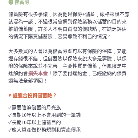
➋ 儲蓄險
儲蓄險有很多爭議﹐因為他是保險+儲蓄﹐嚴格來說不應
該混為一談﹐不過很常會遇到保險業務以儲蓄的目的來
推銷儲蓄險﹐許多人不明白實際的優缺點﹐在缺乏評估
的情況下購買儲蓄險﹐容易導致不利己的情況。
大多數買的人會以為儲蓄險既可以有保險的保障﹐又能
邊存錢很不錯﹐但儲蓄險以保險來說大多是壽險﹐以保
險的保障來說並不完善﹐主要性質是儲蓄﹐但風險是中
途解約會
損失本金
！除了要付違約金﹐已經繳納的保費
還無法全部領回！
ꚰ 誰適合投資儲蓄險？
✓需要強迫儲蓄的月光族
✓長期10年以上不會用到的一筆錢
✓長期10年以上儲蓄目的
✓龐大資產做稅務規劃和資產傳承