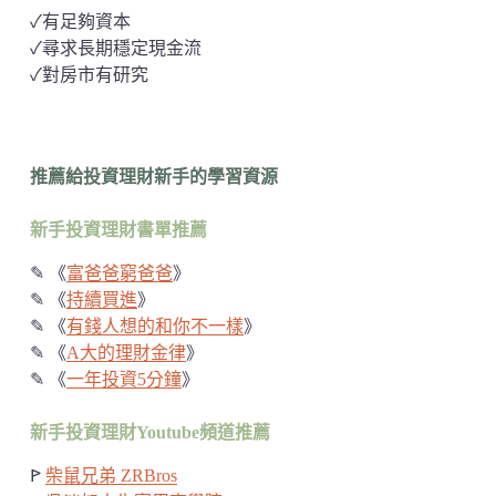
✓有足夠資本
✓尋求長期穩定現金流
✓對房市有研究
推薦給投資理財新手的學習資源
新手投資理財書單推薦
✎ 《
富爸爸窮爸爸
》
✎ 《
持續買進
》
✎ 《
有錢人想的和你不一樣
》
✎ 《
A大的理財金律
》
✎ 《
一年投資5分鐘
》
新手投資理財Youtube頻道推薦
ꚰ
柴鼠兄弟 ZRBros