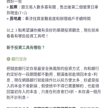
微好一些
≡
股票
：跟交易人數多寡有關﹐售出後第二個營業日拿
到現金(T+2)
≡
房地產
：牽涉找買家難易度和辦理過戶手續時間
以上 3 點希望讓你擁有良好的基礎投資觀念﹐現在就來
看看有哪些投資工具吧！
新手投資工具有哪些？
➊ 銀行定存
把錢放銀行定存是最安全無風險的投資方式﹐你和銀行
約定好存一段期間都不動用﹐期滿後就能領回本金+利
息﹐現在網路銀行就能操作比以前方便太多﹐好處是投
入的本金不會虧損﹐假使途中不得已需要解約﹐也能領
回當初存入的本金﹐只差在利息會打8折，未存滿一個月
則不計利息。