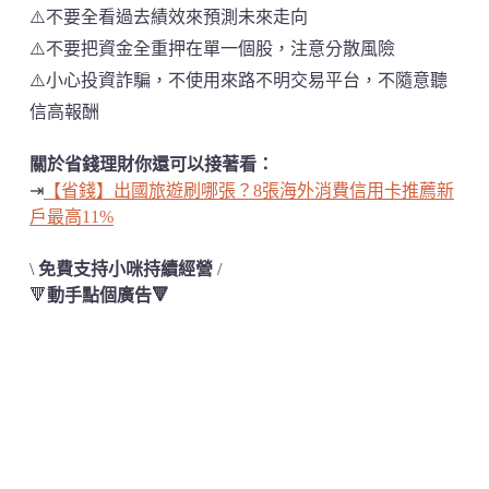
⚠️不要全看過去績效來預測未來走向
⚠️不要把資金全重押在單一個股，注意分散風險
⚠️小心投資詐騙，不使用來路不明交易平台，不隨意聽
信高報酬
關於省錢理財你還可以接著看：
⇥
【省錢】出國旅遊刷哪張？8張海外消費信用卡推薦新
戶最高11%
\
免費支持小咪持續經營
/
🔻
動手點個廣告🔻