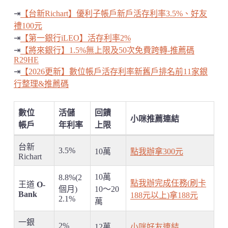
⇥
【台新Richart】優利子帳戶新戶活存利率3.5%、好友
禮100元
⇥
【第一銀行iLEO】活存利率2%
⇥
【將來銀行】1.5%無上限及50次免費跨轉-推薦碼
R29HE
⇥
【2026更新】數位帳戶活存利率新舊戶排名前11家銀
行整理&推薦碼
數位
活儲
回饋
小咪推薦連結
帳戶
年利率
上限
台新
3.5%
10萬
點我辦拿300元
Richart
10萬
8.8%(2
點我辦完成任務(刷卡
王道
O-
個月)
10～20
Bank
188元以上)拿188元
2.1%
萬
一銀
2%
12萬
小咪好友連結