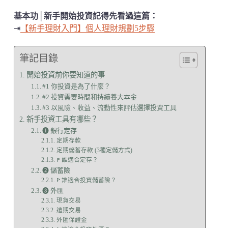
基本功│新手開始投資記得先看過這篇：
⇥
【新手理財入門】個人理財規劃5步驟
筆記目錄
開始投資前你要知道的事
#1 你投資是為了什麼？
#2 投資需要時間和持續養大本金
#3 以風險、收益、流動性來評估選擇投資工具
新手投資工具有哪些？
➊ 銀行定存
定期存款
定期儲蓄存款 (3種定儲方式)
ꚰ 誰適合定存？
➋ 儲蓄險
ꚰ 誰適合投資儲蓄險？
➌ 外匯
現貨交易
遠期交易
外匯保證金