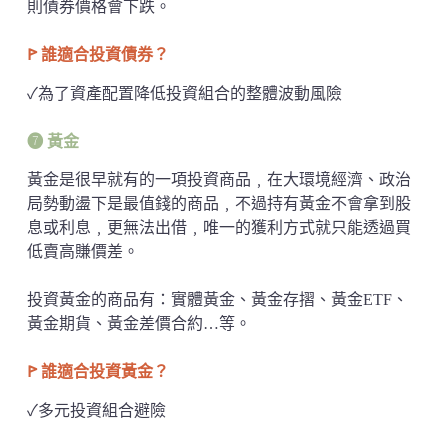
則債券價格會下跌。
ꚰ 誰適合投資債券？
✓為了資產配置降低投資組合的整體波動風險
➐ 黃金
黃金是很早就有的一項投資商品﹐在大環境經濟、政治
局勢動盪下是最值錢的商品﹐不過持有黃金不會拿到股
息或利息﹐更無法出借﹐唯一的獲利方式就只能透過買
低賣高賺價差。
投資黃金的商品有：實體黃金、黃金存摺、黃金ETF、
黃金期貨、黃金差價合約…等。
ꚰ 誰適合投資黃金？
✓多元投資組合避險