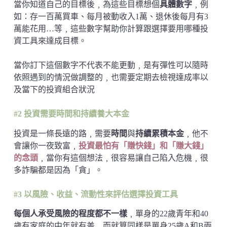
當你知道自己的目標後﹐為這些目標想個
具體數字
﹐例
如：存一百萬買車、每月被動收入1萬、退休後每月有3
萬能花用…等﹐這些數字幫助你計算跟選擇要用哪種投
資工具來達成目標。
當你訂下這個數字不代表不能更動﹐是有彈性可以隨時
依照遇到的情況做調整的﹐也需要定期去檢視達成率以
及當下的投資組合狀況
#2 投資需要時間和持續養大本金
投資是一條長遠的路﹐需要
時間
與
持續累積本金
﹐他不
會讓你一夜致富﹐
投資最怕有「賺快錢」和「賺大錢」
的念頭
﹐當你有這個想法﹐很容易讓自己陷入危機﹐很
多詐騙都是因為「貪」。
#3 以風險、收益、流動性來評估選擇投資工具
每個人承受風險的程度都不一樣
﹐單身的22歲青年和40
歲有家庭的中年就有差﹐而就算同樣是單身25歲A和B兩