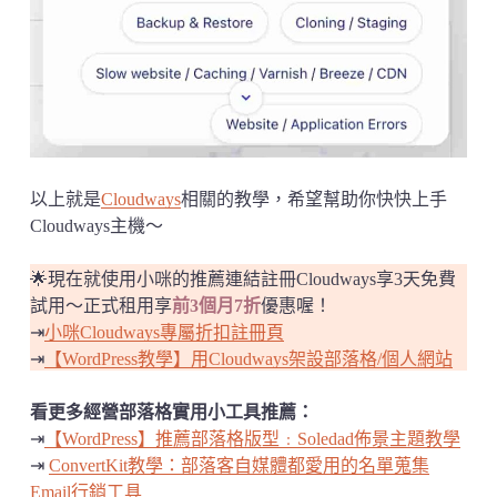
以上就是
Cloudways
相關的教學，希望幫助你快快上手
Cloudways主機～
🌟現在就使用小咪的推薦連結註冊Cloudways享3天免費
試用～正式租用享
前3個月7折
優惠喔！
⇥
小咪Cloudways專屬折扣註冊頁
⇥
【WordPress教學】用Cloudways架設部落格/個人網站
看更多經營部落格實用小工具推薦：
⇥
【WordPress】推薦部落格版型﹕Soledad佈景主題教學
⇥
ConvertKit教學：部落客自媒體都愛用的名單蒐集
Email行銷工具