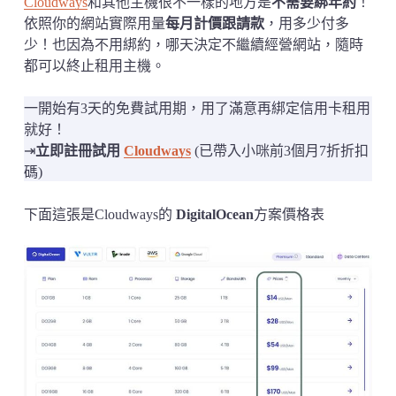
Cloudways
和其他主機很不一樣的地方是
不需要綁年約
！
依照你的網站實際用量
每月計價跟請款
，用多少付多
少！也因為不用綁約，哪天決定不繼續經營網站，隨時
都可以終止租用主機。
一開始有3天的免費試用期，用了滿意再綁定信用卡租用
就好！
⇥
立即註冊試用
Cloudways
(已帶入小咪前3個月7折折扣
碼)
下面這張是Cloudways的
DigitalOcean
方案價格表