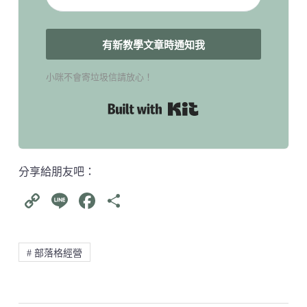
有新教學文章時通知我
小咪不會寄垃圾信請放心！
Built with Kit
分享給朋友吧：
C
Li
Fa
分
op
ne
ce
享
y
bo
# 部落格經營
Li
ok
nk