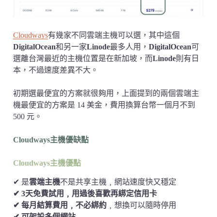
Cloudways
有幾家不同雲端主機可以選，其中這個
DigitalOcean
和另一家
Linode
最多人用，
DigitalOcean
可
選離台灣最近的主機位置是在新加坡，而
Linode
則有日
本，不過速度差異不大。
初期選最便宜的方案就很夠用，上面提到的兩個雲端主
機最便宜的方案是 14 美金，費用換算台幣一個月不到
500 元。
Cloudways主機優缺點
Cloudways主機優點
✔ 是
雲端主機
不是共享主機﹐網站速度快又穩定
✔ 3天免費試用﹐用過後喜歡再綁定信用卡
✔ 每月結算費用﹐不必綁約
﹐想換可以隨時停用
✔ 可架設多個網站