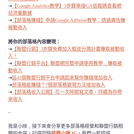
⇥
【Google Analytics教學】3步驟串接GA追蹤碼查看網
站流量數據
⇥
【部落格賺錢】申請Google AdSense教學：透過廣告賺
被動收入
將你的部落格內容變現：
⇥
【聯盟行銷】3步驟免費加入蝦皮分潤計畫賺取被動收
入！
⇥
【聯盟行銷平台】聯盟網完整申請使用教學﹐賺取被
動收入
⇥
這42個聯盟行銷平台申請起來幫你賺錢增加收入
⇥
部落格能賺錢？7個部落格變現方法增加收入
⇥
【部落格收入公開】花一次時間寫文章，持續為你帶
來收入
–
我是小咪﹐接下來會分享更多部落格經營和聯盟行銷相
關的內容，記得同時
追蹤小咪 IG
，我們一起提供