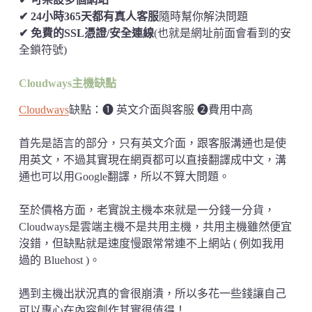
✔ 24小時365天都有真人客服
隨時幫你解決問題
✔ 免費的SSL憑證/安全連線
(也就是網址前面會看到的安
全鎖符號)
Cloudways主機缺點
Cloudways
缺點：➊ 英文介面與客服 ➋費用中高
首先是語言的部分，只有英文介面，跟客服溝通也是使
用英文，不過其實現在網頁都可以直接翻譯成中文，溝
通也可以用Google翻譯，所以不算大問題。
至於價格方面，老實說主機本來就是一分錢一分貨，
Cloudways是雲端主機不是共用主機，共用主機雖然便宜
沒錯，但缺點就是速度慢跟常常連不上網站 ( 例如我用
過的 Bluehost )。
遇到主機出狀況真的會很崩潰，所以多花一些錢讓自己
可以專心在內容創作其實很值得！