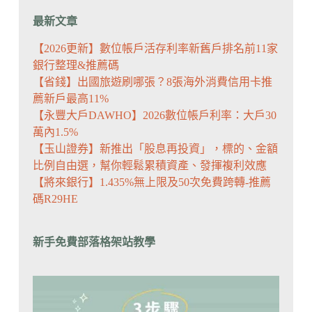
最新文章
【2026更新】數位帳戶活存利率新舊戶排名前11家
銀行整理&推薦碼
【省錢】出國旅遊刷哪張？8張海外消費信用卡推
薦新戶最高11%
【永豐大戶DAWHO】2026數位帳戶利率：大戶30
萬內1.5%
【玉山證券】新推出「股息再投資」，標的、金額
比例自由選，幫你輕鬆累積資產、發揮複利效應
【將來銀行】1.435%無上限及50次免費跨轉-推薦
碼R29HE
新手免費部落格架站教學