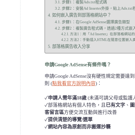
步驟1：複製Ads.txt程式碼
步驟2：安裝Ad Inserter外掛，貼上Ads.tx
如何嵌入廣告到部落格網站中？
步驟1：在Google AdSense選擇廣告類型
步驟2：複製廣告程式碼，透過2種方式嵌
方法1：用「Ad Inserter」在部落格網
方法2：手動插入HTML在隨意位置嵌入
部落格廣告收入分享
申請Google AdSense有條件嗎？
申請Google AdSense沒有硬性規定需
則 (
點我看官方說明內容
)：
✓
申請人需年滿18歲
(未滿可請父母或監護人
✓部落格網站有個人特色，且
已有文字
、
圖
客留言區
方便交流互動與進行改善
✓
提供清楚的導覽/選單
✓
網站內容為原創而非搬運抄襲