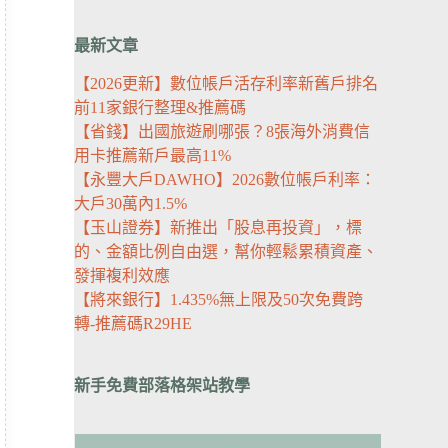
最新文章
【2026更新】數位帳戶活存利率新舊戶排名
前11家銀行整理&推薦碼
【省錢】出國旅遊刷哪張？8張海外消費信
用卡推薦新戶最高11%
【永豐大戶DAWHO】2026數位帳戶利率：
大戶30萬內1.5%
【玉山證券】新推出「股息再投資」，標
的、金額比例自由選，幫你輕鬆累積資產、
發揮複利效應
【將來銀行】1.435%無上限及50次免費跨
轉-推薦碼R29HE
新手免費部落格架站教學