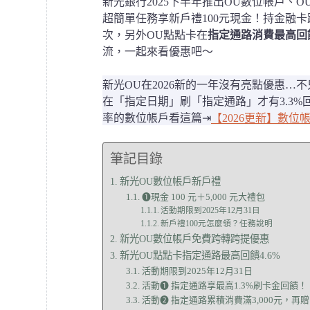
新光銀行2025下半年推出OU數位帳戶、
超簡單任務享新戶禮100元現金！持金融卡
次，另外OU點點卡在
指定通路消費最高回饋
流，一起來看優惠吧～
新光OU在2026新的一年沒有亮點優惠…
在「指定日期」刷「指定通路」才有3.3%
率的數位帳戶看這篇⇥
【2026更新】數位
筆記目錄
新光OU數位帳戶新戶禮
➊現金 100 元＋5,000 元大禮包
活動期限到2025年12月31日
新戶禮100元怎麼領？任務說明
新光OU數位帳戶免費跨轉跨提優惠
新光OU點點卡指定通路最高回饋4.6%
活動期限到2025年12月31日
活動➊ 指定通路享最高1.3%刷卡金回饋！
活動➋ 指定通路累積消費滿3,000元，再贈