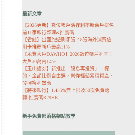
最新文章
【2026更新】數位帳戶活存利率新舊戶排名
前11家銀行整理&推薦碼
【省錢】出國旅遊刷哪張？8張海外消費信
用卡推薦新戶最高11%
【永豐大戶DAWHO】2026數位帳戶利率：
大戶30萬內1.5%
【玉山證券】新推出「股息再投資」，標
的、金額比例自由選，幫你輕鬆累積資產、
發揮複利效應
【將來銀行】1.435%無上限及50次免費跨
轉-推薦碼R29HE
新手免費部落格架站教學