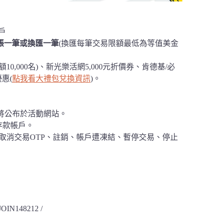
戶
帳一筆或換匯一筆
(換匯每筆交易限額最低為等值美金
10,000名)、新光樂活網5,000元折價券、肯德基/必
惠(
點我看大禮包兌換資訊
)。
畢，將公布於活動網站。
位存款帳戶。
、取消交易OTP、註銷、帳戶遭凍結、暫停交易、停止
148212 /