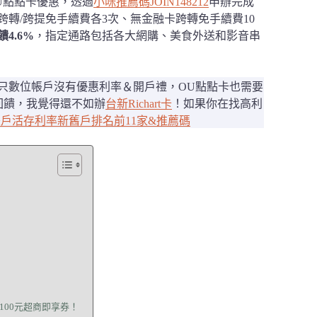
OU點點卡優惠，透過
小咪推薦碼JOIN148212
申辦完成
跨轉/跨提免手續費各3次、無金融卡跨轉免手續費10
4.6%
，指定通路包括各大網購、美食外送和影音串
不只數位帳戶沒有優惠利率＆開戶禮，OU點點卡也需要
回饋，我覺得還不如辦
台新Richart卡
！如果你在找高利
帳戶活存利率新舊戶排名前11家&推薦碼
100元超商即享券！