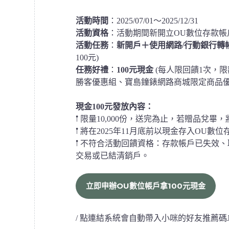
活動時間
：2025/07/01～2025/12/31
活動資格
：活動期間新開立OU數位存款帳
活動任務
：
新開戶＋使用網路/行動銀行轉
100元)
任務好禮
：
100元現金
(每人限回饋1次，限額
勝客優惠組、寶島鐘錶網路商城限定商品優
現金100元發放內容：
𖡡 限量10,000份，送完為止，若贈品兌
𖡡 將在2025年11月底前以現金存入OU數
𖡡 不符合活動回饋資格：存款帳戶已失效
交易或已結清銷戶。
立即申辦OU數位帳戶拿100元現金
/ 點連結系統會自動帶入小咪的好友推薦碼JOIN