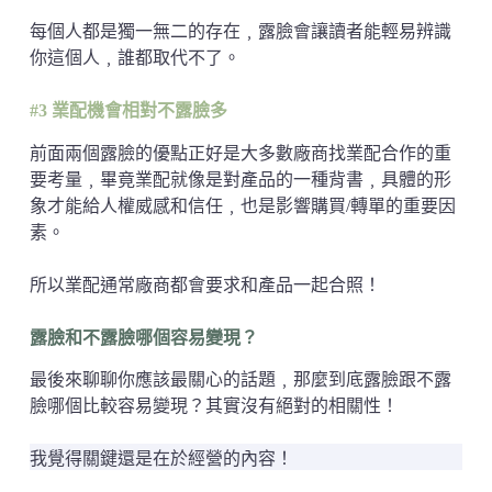
每個人都是獨一無二的存在﹐露臉會讓讀者能輕易辨識
你這個人﹐誰都取代不了。
#3 業配機會相對不露臉多
前面兩個露臉的優點正好是大多數廠商找業配合作的重
要考量﹐畢竟業配就像是對產品的一種背書﹐具體的形
象才能給人權威感和信任﹐也是影響購買/轉單的重要因
素。
所以業配通常廠商都會要求和產品一起合照！
露臉和不露臉哪個容易變現？
最後來聊聊你應該最關心的話題﹐那麼到底露臉跟不露
臉哪個比較容易變現？其實沒有絕對的相關性！
我覺得關鍵還是在於經營的內容！