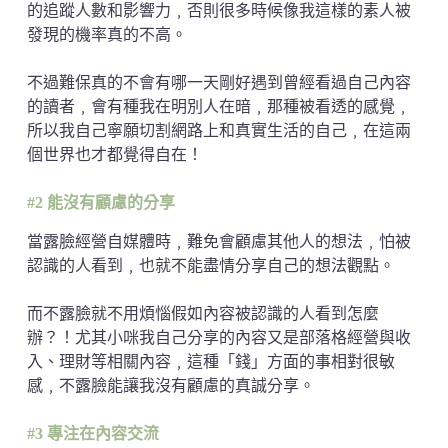
的追蹤人數和影響力﹐否則很多時候像我這樣的素人被
發現的機率真的不高。
不過難保真的不會有哪一天剛好遇到曾經看過自己內容
的讀者﹐會有種我在明別人在暗﹐那種被看透的感覺﹐
所以我自己寧願切割網路上和真實生活的自己﹐在這兩
個世界也才都覺得自在！
#2 能沒有顧慮的分享
當露臉經營自媒體時﹐難免會顧慮其他人的想法﹐怕被
認識的人看到﹐也就不能盡情分享自己的想法觀點。
而不露臉就不用煩惱假如內容被認識的人看到怎麼
辦？！尤其小咪我自己分享的內容又是部落格經營與收
入、理財等相關內容﹐這種「錢」方面的事相對很敏
感﹐不露臉能讓我沒有顧慮的真誠分享。
#3 專注在內容交流