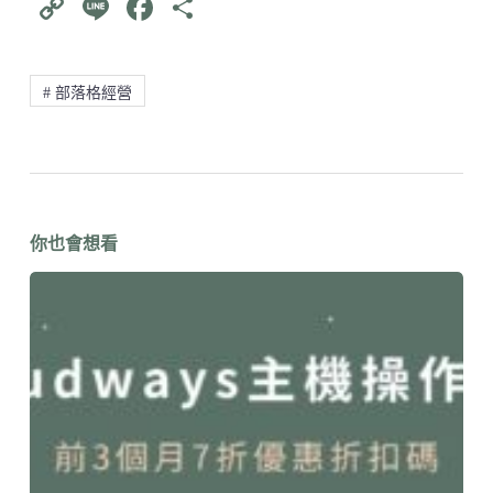
C
Li
Fa
分
op
ne
ce
享
y
bo
# 部落格經營
Li
ok
nk
你也會想看