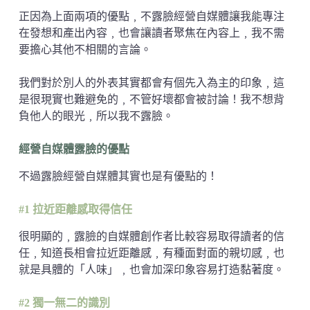
正因為上面兩項的優點﹐不露臉經營自媒體讓我能專注
在發想和產出內容﹐也會讓讀者聚焦在內容上﹐我不需
要擔心其他不相關的言論。
我們對於別人的外表其實都會有個先入為主的印象﹐這
是很現實也難避免的﹐不管好壞都會被討論！我不想背
負他人的眼光﹐所以我不露臉。
經營自媒體露臉的優點
不過露臉經營自媒體其實也是有優點的！
#1 拉近距離感取得信任
很明顯的﹐露臉的自媒體創作者比較容易取得讀者的信
任﹐知道長相會拉近距離感﹐有種面對面的親切感﹐也
就是具體的「人味」﹐也會加深印象容易打造黏著度。
#2 獨一無二的識別