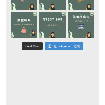
Load More
在 Instagram 上追蹤