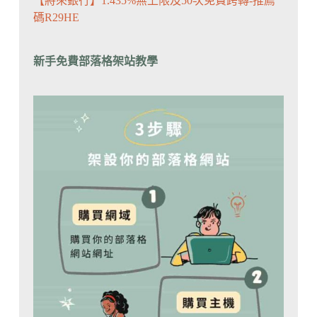
【將來銀行】1.435%無上限及50次免費跨轉-推薦
碼R29HE
新手免費部落格架站教學