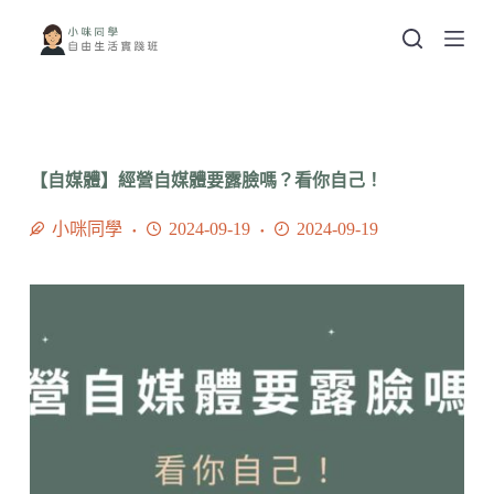
跳
至
主
要
內
容
【自媒體】經營自媒體要露臉嗎？看你自己！
小咪同學
2024-09-19
2024-09-19