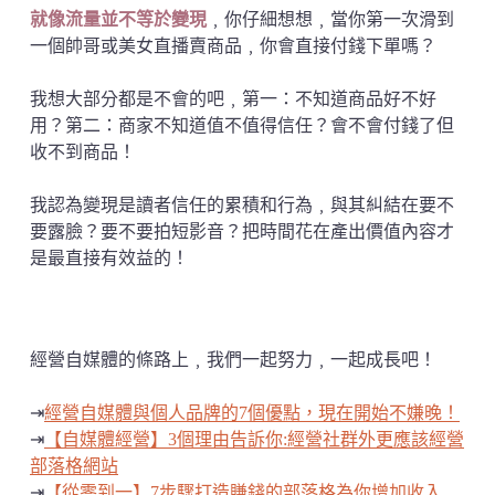
就像流量並不等於變現
﹐你仔細想想﹐當你第一次滑到
一個帥哥或美女直播賣商品﹐你會直接付錢下單嗎？
我想大部分都是不會的吧﹐第一：不知道商品好不好
用？第二：商家不知道值不值得信任？會不會付錢了但
收不到商品！
我認為變現是讀者信任的累積和行為﹐與其糾結在要不
要露臉？要不要拍短影音？把時間花在產出價值內容才
是最直接有效益的！
經營自媒體的條路上﹐我們一起努力﹐一起成長吧！
⇥
經營自媒體與個人品牌的7個優點，現在開始不嫌晚！
⇥
【自媒體經營】3個理由告訴你:經營社群外更應該經營
部落格網站
⇥
【從零到一】7步驟打造賺錢的部落格為你增加收入