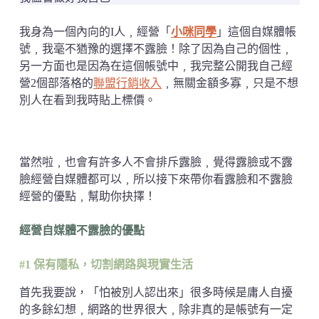
我身為一個內向的I人﹐經營「
小咪同學
」這個自媒體帳
號﹐我毫不猶豫的選擇不露臉！除了因為自己的個性﹐
另一方面也是因為在這個帳號中﹐我完整公開我自己經
營2個部落格的
聯盟行銷收入
﹐無關金額多寡﹐只是不想
別人在看到我時貼上標價。
當然啦﹐也會有許多人不會排斥露臉﹐覺得露臉或不露
臉經營自媒體都可以﹐所以接下來帶你看露臉和不露臉
經營的優點﹐幫助你抉擇！
經營自媒體不露臉的優點
#1 保有隱私，切割網路與現實生活
首先我要說，「怕被別人認出來」很多時候是庸人自擾
的多餘幻想﹐網路的世界很大﹐除非真的是帳號有一定