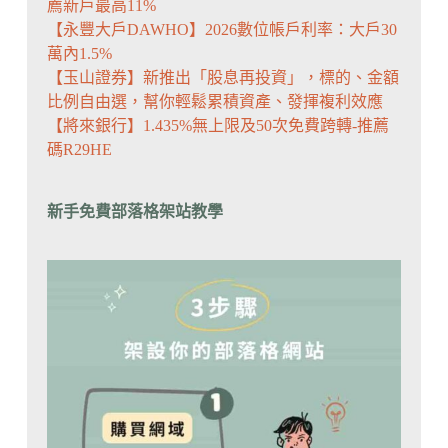
薦新戶最高11%
【永豐大戶DAWHO】2026數位帳戶利率：大戶30
萬內1.5%
【玉山證券】新推出「股息再投資」，標的、金額
比例自由選，幫你輕鬆累積資產、發揮複利效應
【將來銀行】1.435%無上限及50次免費跨轉-推薦
碼R29HE
新手免費部落格架站教學