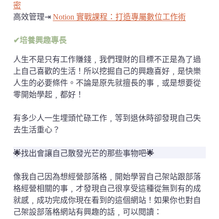
密
高效管理⇥
Notion 實戰課程：打造專屬數位工作術
✔培養興趣專長
人生不是只有工作賺錢﹐我們理財的目標不正是為了過
上自己喜歡的生活！所以挖掘自己的興趣喜好﹐是快樂
人生的必要條件。不論是原先就擅長的事﹐或是想要從
零開始學起﹐都好！
有多少人一生埋頭忙碌工作﹐等到退休時卻發現自己失
去生活重心？
🌟
找出會讓自己散發光芒的那些事物吧
🌟
像我自己因為想經營部落格﹐開始學習自己架站跟部落
格經營相關的事﹐才發現自己很享受這種從無到有的成
就感﹐成功完成你現在看到的這個網站！如果你也對自
己架設部落格網站有興趣的話﹐可以閱讀：