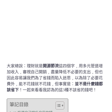
大家總說：理財就是
開源節流
這四個字﹐用多元管道增
加收入﹐審視自己開銷﹐盡量降低不必要的支出﹐但也
因此容易讓我們為了省錢而陷入迷思﹐以為除了必要花
費外﹐能不花錢就不花錢﹐但事實是：
並不是什麼錢都
該省下
！一起來看看我認為的這3種不該省的錢吧！
筆記目錄