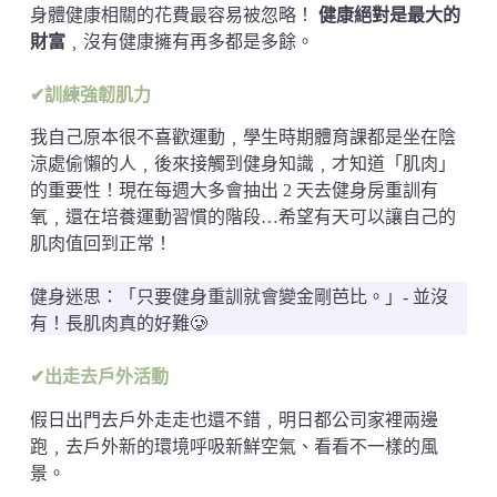
身體健康相關的花費最容易被忽略！
健康絕對是最大的
財富
﹐沒有健康擁有再多都是多餘。
✔訓練強韌肌力
我自己原本很不喜歡運動﹐學生時期體育課都是坐在陰
涼處偷懶的人﹐後來接觸到健身知識﹐才知道「肌肉」
的重要性！現在每週大多會抽出 2 天去健身房重訓有
氧﹐還在培養運動習慣的階段…希望有天可以讓自己的
肌肉值回到正常！
健身迷思：「只要健身重訓就會變金剛芭比。」- 並沒
有！長肌肉真的好難🥲
✔出走去戶外活動
假日出門去戶外走走也還不錯﹐明日都公司家裡兩邊
跑﹐去戶外新的環境呼吸新鮮空氣、看看不一樣的風
景。