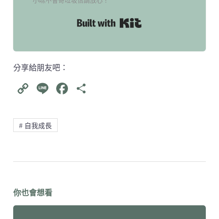
小咪不會寄垃圾信請放心！
Built with Kit
分享給朋友吧：
C
Li
Fa
分
op
ne
ce
享
y
bo
# 自我成長
Li
ok
nk
你也會想看