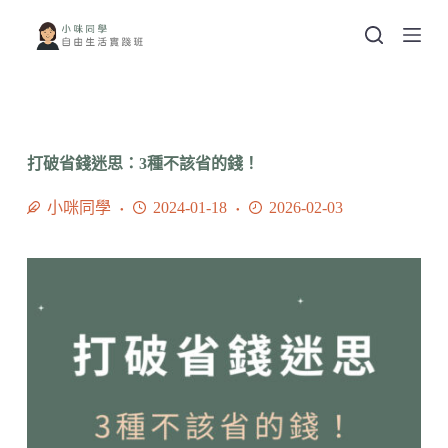
跳
至
主
要
內
容
打破省錢迷思：3種不該省的錢！
小咪同學
2024-01-18
2026-02-03