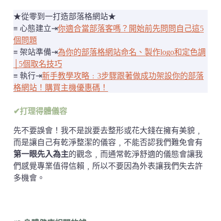
★從零到一打造部落格網站★
≡ 心態建立⇥
你適合當部落客嗎？開始前先問問自己這5
個問題
≡ 架站準備⇥
為你的部落格網站命名、製作logo和定色調
│5個取名技巧
≡ 執行⇥
新手教學攻略﹕3步驟跟著做成功架設你的部落
格網站！購買主機優惠碼！
✔打理得體儀容
先不要誤會！我不是說要去整形或花大錢在擁有美貌﹐
而是讓自己有乾淨整潔的儀容﹐不能否認我們難免會有
第一眼先入為主
的觀念﹐而通常乾淨舒適的儀態會讓我
們感覺專業值得信賴﹐所以不要因為外表讓我們失去許
多機會。