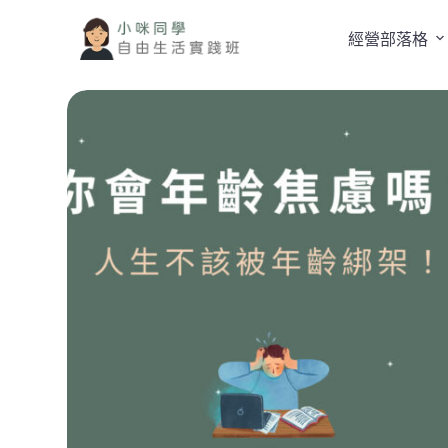
跳
經營部落格
至
主
要
內
容