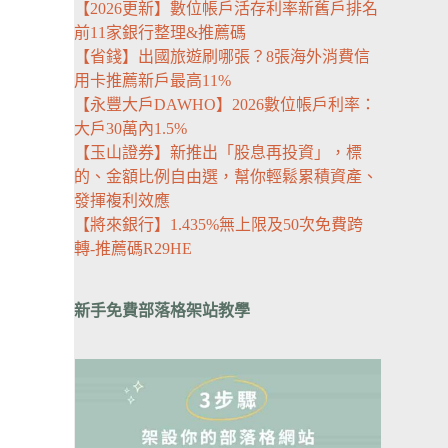
【2026更新】數位帳戶活存利率新舊戶排名
前11家銀行整理&推薦碼
【省錢】出國旅遊刷哪張？8張海外消費信
用卡推薦新戶最高11%
【永豐大戶DAWHO】2026數位帳戶利率：
大戶30萬內1.5%
【玉山證券】新推出「股息再投資」，標
的、金額比例自由選，幫你輕鬆累積資產、
發揮複利效應
【將來銀行】1.435%無上限及50次免費跨
轉-推薦碼R29HE
新手免費部落格架站教學